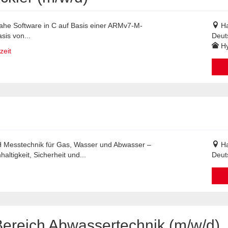
ahe Software in C auf Basis einer ARMv7-M-
H
sis von...
Deut
Hy
zeit
bH Messtechnik für Gas, Wasser und Abwasser –
H
ltigkeit, Sicherheit und...
Deut
ereich Abwassertechnik (m/w/d)