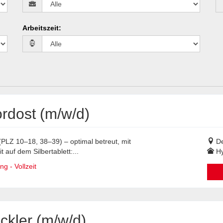
Arbeitszeit
:
rdost (m/w/d)
(PLZ 10–18, 38–39) – optimal betreut, mit
De
auf dem Silbertablett:...
Hy
g - Vollzeit
kler (m/w/d)