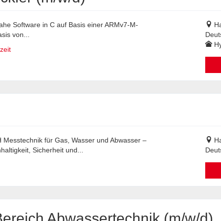
ahe Software in C auf Basis einer ARMv7-M-
H
sis von...
Deut
Hy
zeit
bH Messtechnik für Gas, Wasser und Abwasser –
H
ltigkeit, Sicherheit und...
Deut
ereich Abwassertechnik (m/w/d)