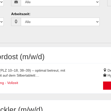
Arbeitszeit
:
rdost (m/w/d)
(PLZ 10–18, 38–39) – optimal betreut, mit
De
auf dem Silbertablett:...
Hy
g - Vollzeit
kler (m/w/d)